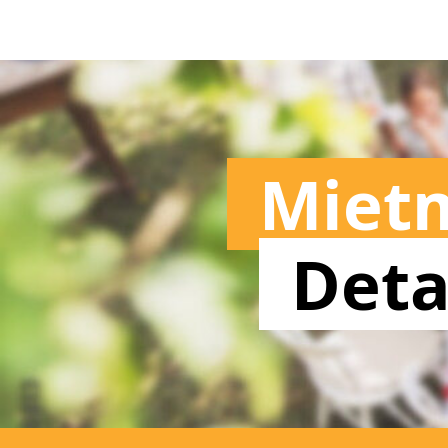
Miet
Deta