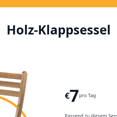
Holz-Klappsessel
7
€
pro Tag
Passend zu diesem Sess